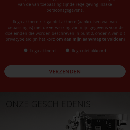
van de van toepassing zijnde regelgeving inzake
persoonsgegevens.
Ik ga akkoord / Ik ga niet akkoord (aankruisen wat van
toepassing is) met de verwerking van mijn gegevens voor de
doeleinden die worden beschreven in punt 2, onder A van dit
privacybeleid (in het kort:
om aan mijn aanvraag te voldoen
)
Ik ga akkoord
Ik ga niet akkoord
VERZENDEN
ONZE GESCHIEDENIS