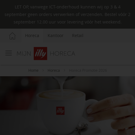
LET OP, vanwege ICT-onderhoud kunnen wij op 3 & 4
september geen orders verwerken of verzenden. Bestel vóór 2
september 12.00 uur voor levering vóór het weekend.
Horeca
Kantoor
Retail
Ga
naar
de
inhoud
Home
Horeca
Horeca Promotie 2026