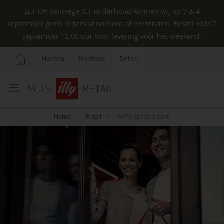
LET OP, vanwege ICT-onderhoud kunnen wij op 3 & 4
september geen orders verwerken of verzenden. Bestel vóór 2
september 12.00 uur voor levering vóór het weekend.
Horeca
Kantoor
Retail
Ga
naar
de
inhoud
Home
Retail
Koffie speciaalzaak