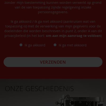
zonder mijn toestemming kunnen worden verwerkt op grond
van de van toepassing zijnde regelgeving inzake
persoonsgegevens.
Ik ga akkoord / Ik ga niet akkoord (aankruisen wat van
toepassing is) met de verwerking van mijn gegevens voor de
doeleinden die worden beschreven in punt 2, onder A van dit
privacybeleid (in het kort:
om aan mijn aanvraag te voldoen
)
Ik ga akkoord
Ik ga niet akkoord
VERZENDEN
ONZE GESCHIEDENIS