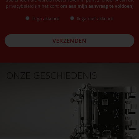
privacybeleid (in het kort:
om aan mijn aanvraag te voldoen
)
Ik ga akkoord
Ik ga niet akkoord
VERZENDEN
ONZE GESCHIEDENIS