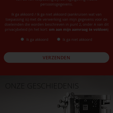
persoonsgegevens.
Ik ga akkoord / Ik ga niet akkoord (aankruisen wat van
toepassing is) met de verwerking van mijn gegevens voor de
doeleinden die worden beschreven in punt 2, onder A van dit
privacybeleid (in het kort:
om aan mijn aanvraag te voldoen
)
Ik ga akkoord
Ik ga niet akkoord
VERZENDEN
ONZE GESCHIEDENIS