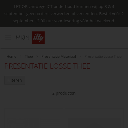
LET OP, vanwege ICT-onderhoud kunnen wij op 3 & 4
september geen orders verwerken of verzenden. Bestel vóór 2
september 12.00 uur voor levering vóór het weekend.
Ga
naar
de
inhoud
Home
Thee
Presentatie Materiaal
Presentatie Losse Thee
PRESENTATIE LOSSE THEE
Filteren
2
producten