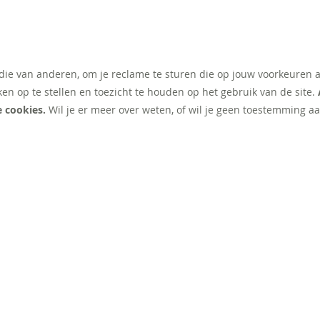
 die van anderen, om je reclame te sturen die op jouw voorkeuren 
ken op te stellen en toezicht te houden op het gebruik van de site.
e cookies.
Wil je er meer over weten, of wil je geen toestemming aa
NT
EXTRA
Werken bij illy
Klant worden