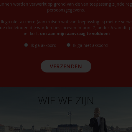
nnen worden verwerkt op grond van de van toepassing zijnde reg
persoonsgegevens.
/ Ik ga niet akkoord (aankruisen wat van toepassing is) met de verw
de doeleinden die worden beschreven in punt 2, onder A van dit pr
het kort:
om aan mijn aanvraag te voldoen
)
Ik ga akkoord
Ik ga niet akkoord
VERZENDEN
WIE WE ZIJN