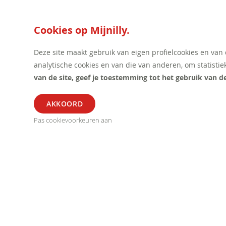
Cookies op Mijnilly.
Deze site maakt gebruik van eigen profielcookies en van
analytische cookies en van die van anderen, om statistie
van de site, geef je toestemming tot het gebruik van d
ALGEMEEN
SEGME
Pas cookievoorkeuren aan
Verkoop Voorwaarden
Horeca
Privacy Statement
Kantoor
Betalingen
Retail