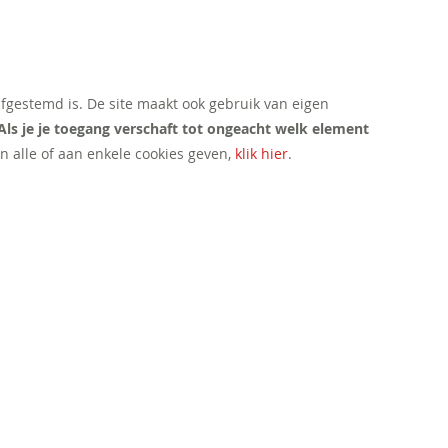
afgestemd is. De site maakt ook gebruik van eigen
Als je je toegang verschaft tot ongeacht welk element
n alle of aan enkele cookies geven,
klik hier
.
CONTACT
Mail ons
Bel ons
Volg ons: