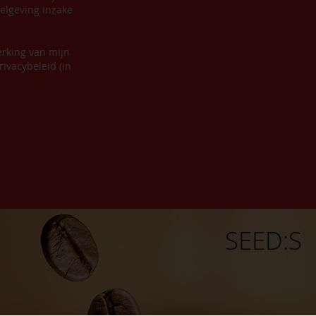
elgeving inzake
erking van mijn
ivacybeleid (in
SEED:S