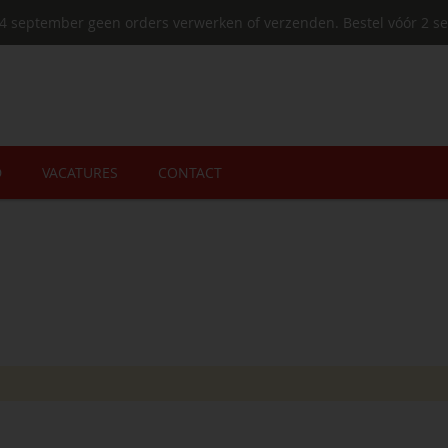
4 september geen orders verwerken of verzenden. Bestel vóór 2 se
D
VACATURES
CONTACT