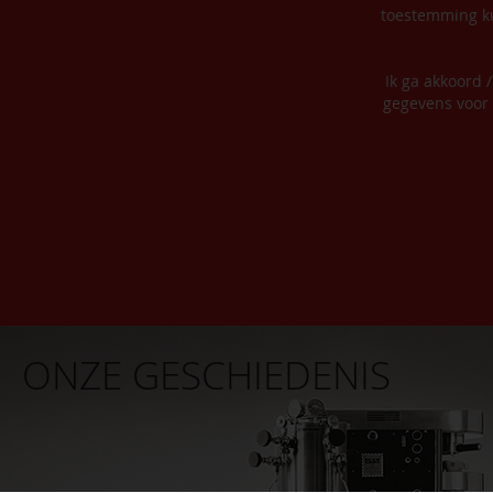
toestemming ku
Ik ga akkoord 
gegevens voor 
ONZE GESCHIEDENIS