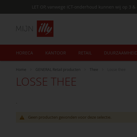
LET OP, vanwege ICT-onderhoud kunnen wij op 3 & 
HORECA
KANTOOR
RETAIL
DUURZAAMHEI
Home
GENERAL Retail producten
Thee
Losse thee
LOSSE THEE
-
Geen producten gevonden voor deze selectie.