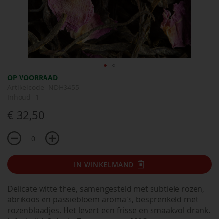
Ga
OP VOORRAAD
naar
Artikelcode
NDH3455
het
Inhoud
1
begin
€ 32,50
van
de
afbeeldingen-
gallerij
IN WINKELMAND
Delicate witte thee, samengesteld met subtiele rozen,
abrikoos en passiebloem aroma's, besprenkeld met
rozenblaadjes. Het levert een frisse en smaakvol drank.