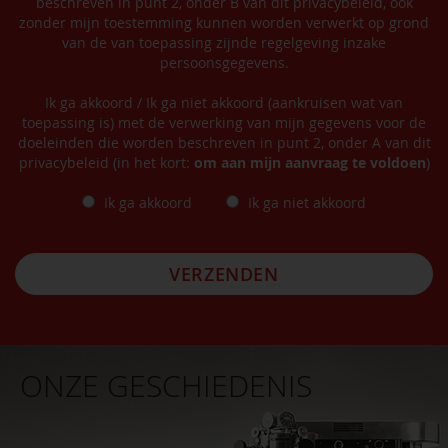
beschreven in punt 2, onder B van dit privacybeleid, ook
zonder mijn toestemming kunnen worden verwerkt op grond
van de van toepassing zijnde regelgeving inzake
persoonsgegevens.
Ik ga akkoord / Ik ga niet akkoord (aankruisen wat van
toepassing is) met de verwerking van mijn gegevens voor de
doeleinden die worden beschreven in punt 2, onder A van dit
privacybeleid (in het kort:
om aan mijn aanvraag te voldoen
)
Ik ga akkoord
Ik ga niet akkoord
VERZENDEN
ONZE GESCHIEDENIS