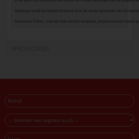
In de jaren 80 lanceerde het bedrijf het Kristal theezakje dat het praktis
Vandaag wordt het bedrijf bestuurd door de derde generatie van de famili
Dammann Frères, over de hele wereld verspreid, produceert een breed ga
SPECIFICATIES