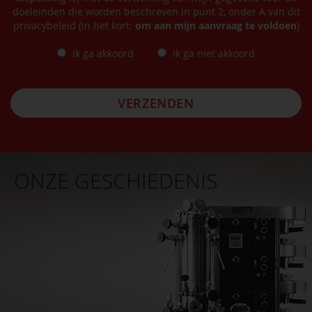
doeleinden die worden beschreven in punt 2, onder A van dit
privacybeleid (in het kort:
om aan mijn aanvraag te voldoen
)
Ik ga akkoord
Ik ga niet akkoord
VERZENDEN
ONZE GESCHIEDENIS