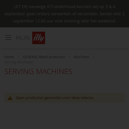
LET OP, vanwege ICT-onderhoud kunnen wij op 3 & 4
september geen orders verwerken of verzenden. Bestel vóór 2
september 12.00 uur voor levering vóór het weekend.
Ga
naar
de
inhoud
Home
GENERAL Retail producten
Machines
Serving Machines
SERVING MACHINES
Geen producten gevonden voor deze selectie.