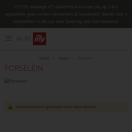
LET OP, vanwege ICT-onderhoud kunnen wij op 3 & 4
september geen orders verwerken of verzenden. Bestel vóór 2
september 12.00 uur voor levering vóór het weekend.
Ga
naar
de
inhoud
Home
Kopjes
Porselein
PORSELEIN
Geen producten gevonden voor deze selectie.