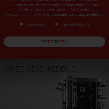
toepassing is) met de verwerking van mijn gegevens voor de
doeleinden die worden beschreven in punt 2, onder A van dit
privacybeleid (in het kort:
om aan mijn aanvraag te voldoen
)
Ik ga akkoord
Ik ga niet akkoord
VERZENDEN
ONZE GESCHIEDENIS