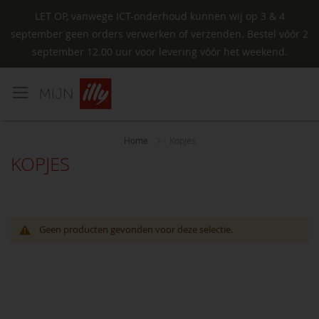
LET OP, vanwege ICT-onderhoud kunnen wij op 3 & 4
september geen orders verwerken of verzenden. Bestel vóór 2
september 12.00 uur voor levering vóór het weekend.
Ga
naar
de
inhoud
Home
Kopjes
KOPJES
Geen producten gevonden voor deze selectie.