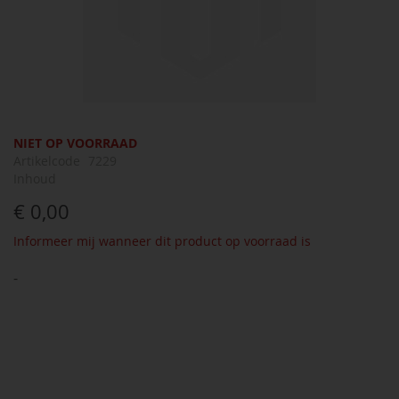
Ga
NIET OP VOORRAAD
naar
Artikelcode
7229
het
Inhoud
begin
€ 0,00
van
de
Informeer mij wanneer dit product op voorraad is
afbeeldingen-
gallerij
-