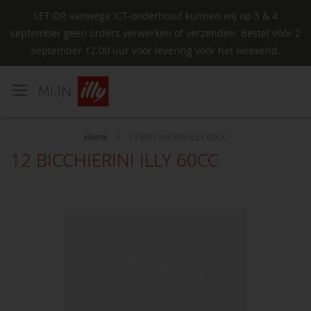
LET OP, vanwege ICT-onderhoud kunnen wij op 3 & 4
september geen orders verwerken of verzenden. Bestel vóór 2
september 12.00 uur voor levering vóór het weekend.
Ga
naar
de
inhoud
Home
12 BICCHIERINI ILLY 60CC
12 BICCHIERINI ILLY 60CC
Ga
naar
het
einde
van
de
afbeeldingen-
gallerij