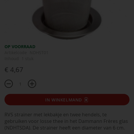
Ga
OP VOORRAAD
naar
Artikelcode
NDHST01
het
Inhoud
1 stuk
begin
€ 4,67
van
de
afbeeldingen-
gallerij
IN WINKELMAND
RVS strainer met lekbakje en twee hendels, te
gebruiken voor losse thee in het Dammann Frères glas
(NDHTSDA). De strainer heeft een diameter van 6 cm.