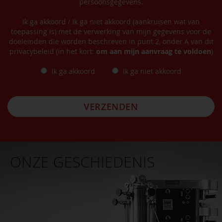
persoonsgegevens.
Ik ga akkoord / Ik ga niet akkoord (aankruisen wat van
toepassing is) met de verwerking van mijn gegevens voor de
doeleinden die worden beschreven in punt 2, onder A van dit
privacybeleid (in het kort:
om aan mijn aanvraag te voldoen
)
Ik ga akkoord
Ik ga niet akkoord
VERZENDEN
ONZE GESCHIEDENIS