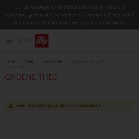
LET OP, vanwege ICT-onderhoud kunnen wij op 3 & 4
september geen orders verwerken of verzenden. Bestel vóór 2
september 12.00 uur voor levering vóór het weekend.
Ga
naar
de
inhoud
Home
Thee
Losse Thee
30 gram - 100 gram
Groene Thee
GROENE THEE
Geen producten gevonden voor deze selectie.