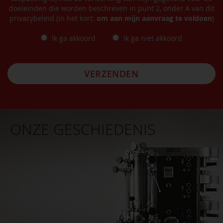
doeleinden die worden beschreven in punt 2, onder A van dit
privacybeleid (in het kort:
om aan mijn aanvraag te voldoen
)
Ik ga akkoord
Ik ga niet akkoord
VERZENDEN
ONZE GESCHIEDENIS