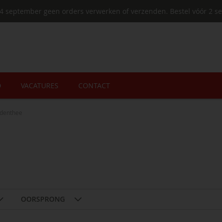
4 september geen orders verwerken of verzenden. Bestel vóór 2 se
D
VACATURES
CONTACT
identhee
OORSPRONG