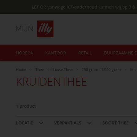
LET OP, vanwege ICT-onderhoud kunnen wij op 3 & 
HORECA
KANTOOR
RETAIL
DUURZAAMHEI
Home
Thee
Losse Thee
250 gram - 1.000 gram
Kru
KRUIDENTHEE
1
product
LOCATIE
VERPAKT ALS
SOORT THEE