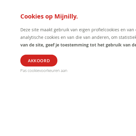
Cookies op Mijnilly.
Deze site maakt gebruik van eigen profielcookies en van
analytische cookies en van die van anderen, om statistie
van de site, geef je toestemming tot het gebruik van d
ALGEMEEN
SEGME
Pas cookievoorkeuren aan
Verkoop Voorwaarden
Horeca
Privacy Statement
Kantoor
Betalingen
Retail