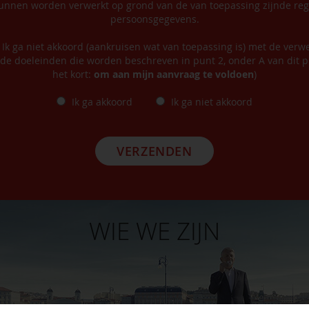
nnen worden verwerkt op grond van de van toepassing zijnde reg
persoonsgegevens.
/ Ik ga niet akkoord (aankruisen wat van toepassing is) met de verw
de doeleinden die worden beschreven in punt 2, onder A van dit pr
het kort:
om aan mijn aanvraag te voldoen
)
Ik ga akkoord
Ik ga niet akkoord
VERZENDEN
WIE WE ZIJN