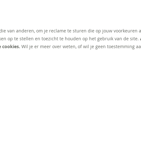
 die van anderen, om je reclame te sturen die op jouw voorkeuren 
ken op te stellen en toezicht te houden op het gebruik van de site.
e cookies.
Wil je er meer over weten, of wil je geen toestemming aa
NT
EXTRA
Werken bij illy
Klant worden