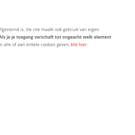
afgestemd is. De site maakt ook gebruik van eigen
Als je je toegang verschaft tot ongeacht welk element
n alle of aan enkele cookies geven,
klik hier
.
CONTACT
Mail ons
Bel ons
Volg ons: