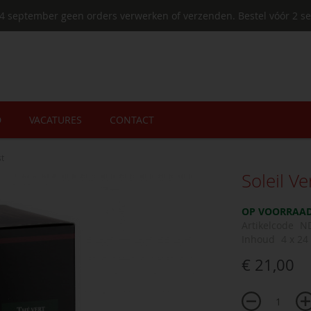
4 september geen orders verwerken of verzenden. Bestel vóór 2 se
D
VACATURES
CONTACT
st
Soleil Ve
OP VOORRAA
Artikelcode
N
Inhoud
4 x 24 
€ 21,00