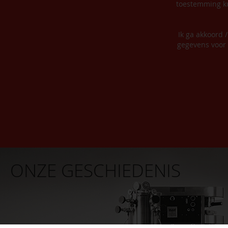
toestemming ku
Ik ga akkoord 
gegevens voor 
ONZE GESCHIEDENIS