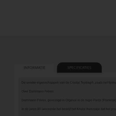
van
de
afbeeldingen-
gallerij
INFORMATIE
SPECIFICATIES
De unieke eigenschappen van de Crystal Teabag®, zoals het fijnmazig
Over Dammann Frères

Dammann Frères, gevestigd in Orgeval in de regio Parijs (Frankrijk), 
In de jaren 80 lanceerde het bedrijf het Kristal theezakje dat het 