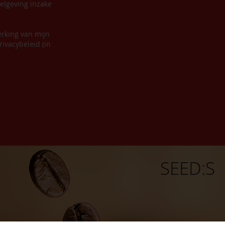
elgeving inzake
erking van mijn
ivacybeleid (in
SEED:S