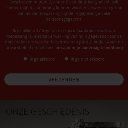
beschreven in punt 2, onder B van dit privacybeleid, ook
zonder mijn toestemming kunnen worden verwerkt op grond
van de van toepassing zijnde regelgeving inzake
persoonsgegevens.
Ik ga akkoord / Ik ga niet akkoord (aankruisen wat van
toepassing is) met de verwerking van mijn gegevens voor de
doeleinden die worden beschreven in punt 2, onder A van dit
privacybeleid (in het kort:
om aan mijn aanvraag te voldoen
)
Ik ga akkoord
Ik ga niet akkoord
VERZENDEN
ONZE GESCHIEDENIS