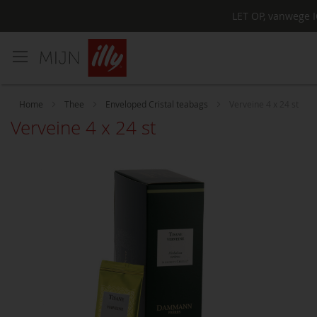
LET OP, vanwege I
Ga
naar
de
inhoud
Home
Thee
Enveloped Cristal teabags
Verveine 4 x 24 st
Verveine 4 x 24 st
Ga
naar
het
einde
van
de
afbeeldingen-
gallerij