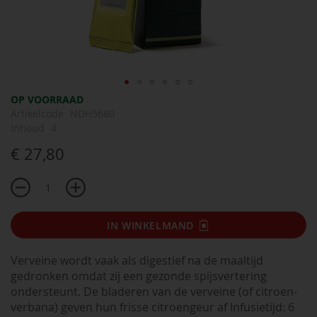
Ga
OP VOORRAAD
naar
Artikelcode
NDH5680
het
Inhoud
4
begin
€ 27,80
van
de
afbeeldingen-
gallerij
IN WINKELMAND
Verveine wordt vaak als digestief na de maaltijd
gedronken omdat zij een gezonde spijsvertering
ondersteunt. De bladeren van de verveine (of citroen-
verbana) geven hun frisse citroengeur af Infusietijd: 6