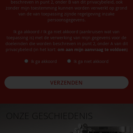
beschreven in punt 2, onder B van dit privacybeleid, ook
zonder mijn toestemming kunnen worden verwerkt op grond
van de van toepassing zijnde regelgeving inzake
persoonsgegevens.
Ik ga akkoord / Ik ga niet akkoord (aankruisen wat van
toepassing is) met de verwerking van mijn gegevens voor de
doeleinden die worden beschreven in punt 2, onder A van dit
privacybeleid (in het kort:
om aan mijn aanvraag te voldoen
)
Ik ga akkoord
Ik ga niet akkoord
VERZENDEN
ONZE GESCHIEDENIS