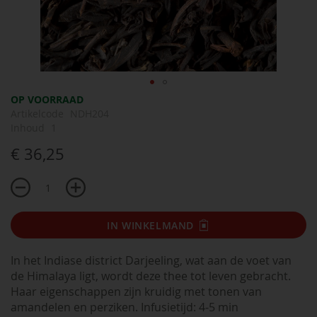
Ga
OP VOORRAAD
naar
Artikelcode
NDH204
het
Inhoud
1
begin
€ 36,25
van
de
afbeeldingen-
gallerij
IN WINKELMAND
In het Indiase district Darjeeling, wat aan de voet van
de Himalaya ligt, wordt deze thee tot leven gebracht.
Haar eigenschappen zijn kruidig met tonen van
amandelen en perziken. Infusietijd: 4-5 min