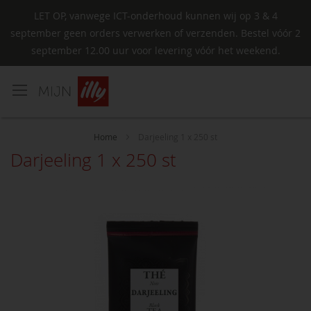
LET OP, vanwege ICT-onderhoud kunnen wij op 3 & 4
september geen orders verwerken of verzenden. Bestel vóór 2
september 12.00 uur voor levering vóór het weekend.
Ga
naar
de
inhoud
Home
Darjeeling 1 x 250 st
Darjeeling 1 x 250 st
Ga
naar
het
einde
van
de
afbeeldingen-
gallerij