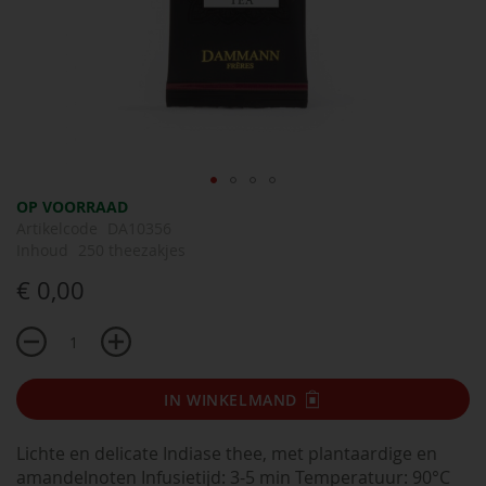
Ga
OP VOORRAAD
naar
Artikelcode
DA10356
het
Inhoud
250 theezakjes
begin
€ 0,00
van
de
afbeeldingen-
gallerij
IN WINKELMAND
Lichte en delicate Indiase thee, met plantaardige en
amandelnoten Infusietijd: 3-5 min Temperatuur: 90°C