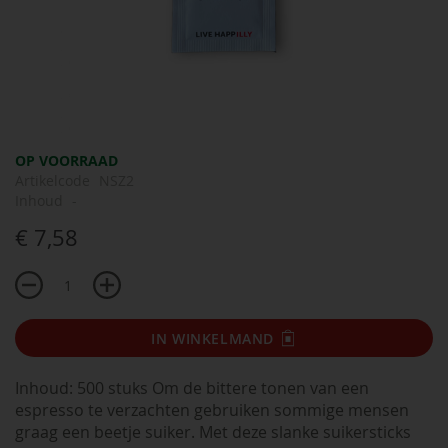
Ga
OP VOORRAAD
naar
Artikelcode
NSZ2
het
Inhoud
-
begin
€ 7,58
van
de
afbeeldingen-
gallerij
IN WINKELMAND
Inhoud: 500 stuks Om de bittere tonen van een
espresso te verzachten gebruiken sommige mensen
graag een beetje suiker. Met deze slanke suikersticks