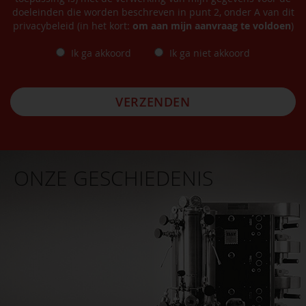
doeleinden die worden beschreven in punt 2, onder A van dit
privacybeleid (in het kort:
om aan mijn aanvraag te voldoen
)
Ik ga akkoord
Ik ga niet akkoord
VERZENDEN
ONZE GESCHIEDENIS