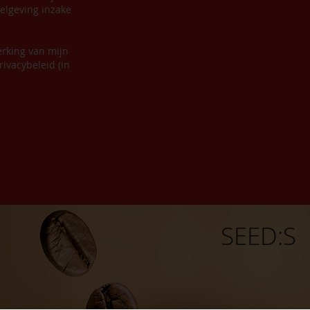
elgeving inzake
erking van mijn
ivacybeleid (in
SEED:S