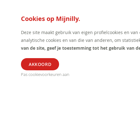
Cookies op Mijnilly.
Deze site maakt gebruik van eigen profielcookies en van
analytische cookies en van die van anderen, om statistie
van de site, geef je toestemming tot het gebruik van d
ALGEMEEN
SEGME
Pas cookievoorkeuren aan
Verkoop Voorwaarden
Horeca
Privacy Statement
Kantoor
Betalingen
Retail