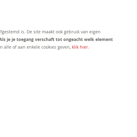
afgestemd is. De site maakt ook gebruik van eigen
Als je je toegang verschaft tot ongeacht welk element
n alle of aan enkele cookies geven,
klik hier
.
CONTACT
Mail ons
Bel ons
Volg ons: