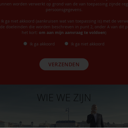
nnen worden verwerkt op grond van de van toepassing zijnde reg
persoonsgegevens.
/ Ik ga niet akkoord (aankruisen wat van toepassing is) met de verw
de doeleinden die worden beschreven in punt 2, onder A van dit pr
het kort:
om aan mijn aanvraag te voldoen
)
Ik ga akkoord
Ik ga niet akkoord
VERZENDEN
WIE WE ZIJN