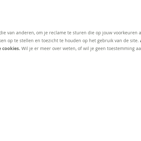
 die van anderen, om je reclame te sturen die op jouw voorkeuren 
ken op te stellen en toezicht te houden op het gebruik van de site.
e cookies.
Wil je er meer over weten, of wil je geen toestemming aa
NT
EXTRA
Werken bij illy
Klant worden