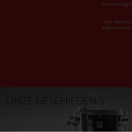
toestemming ku
Ik ga akkoord 
gegevens voor 
ONZE GESCHIEDENIS