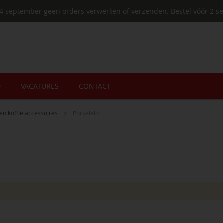
4 september geen orders verwerken of verzenden. Bestel vóór 2 se
D
VACATURES
CONTACT
n en koffie accessoires
Porselein