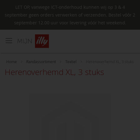
LET OP, vanwege ICT-onderhoud kunnen wij op 3 & 4
september geen orders verwerken of verzenden. Bestel vóór 2
september 12.00 uur voor levering vóór het weekend.
Ga
naar
de
inhoud
Home
Randassortiment
Textiel
Herenoverhemd XL, 3 stuks
Herenoverhemd XL, 3 stuks
Ga
naar
het
einde
van
de
afbeeldingen-
gallerij