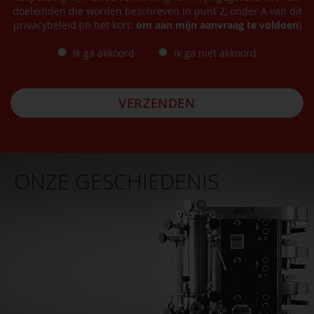
doeleinden die worden beschreven in punt 2, onder A van dit
privacybeleid (in het kort:
om aan mijn aanvraag te voldoen
)
Ik ga akkoord
Ik ga niet akkoord
VERZENDEN
ONZE GESCHIEDENIS