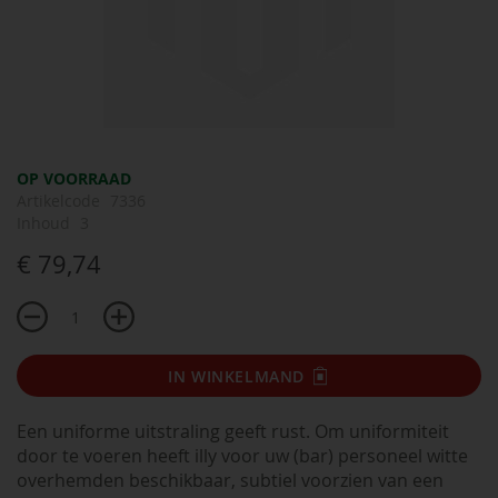
Ga
OP VOORRAAD
naar
Artikelcode
7336
het
Inhoud
3
begin
€ 79,74
van
de
afbeeldingen-
gallerij
IN WINKELMAND
Een uniforme uitstraling geeft rust. Om uniformiteit
door te voeren heeft illy voor uw (bar) personeel witte
overhemden beschikbaar, subtiel voorzien van een