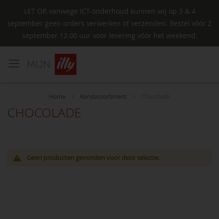
LET OP, vanwege ICT-onderhoud kunnen wij op 3 & 4
september geen orders verwerken of verzenden. Bestel vóór 2
september 12.00 uur voor levering vóór het weekend.
Ga
naar
de
inhoud
Home
Randassortiment
Chocolade
CHOCOLADE
Geen producten gevonden voor deze selectie.