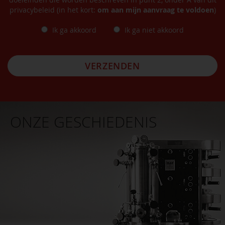
privacybeleid (in het kort:
om aan mijn aanvraag te voldoen
)
Ik ga akkoord
Ik ga niet akkoord
VERZENDEN
ONZE GESCHIEDENIS