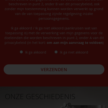
beschreven in punt 2, onder B van dit privacybeleid, ook
zonder mijn toestemming kunnen worden verwerkt op grond
van de van toepassing zijnde regelgeving inzake
persoonsgegevens.
Ik ga akkoord / Ik ga niet akkoord (aankruisen wat van
toepassing is) met de verwerking van mijn gegevens voor de
doeleinden die worden beschreven in punt 2, onder A van dit
privacybeleid (in het kort:
om aan mijn aanvraag te voldoen
)
Ik ga akkoord
Ik ga niet akkoord
VERZENDEN
ONZE GESCHIEDENIS