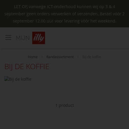
LET OP, vanwege ICT-onderhoud kunnen wij op 3 & 4
september geen orders verwerken of verzenden. Bestel vóór 2
september 12.00 uur voor levering vóór het weekend.
Ga
naar
de
inhoud
Home
Randassortiment
Bij de koffie
BIJ DE KOFFIE
1
product