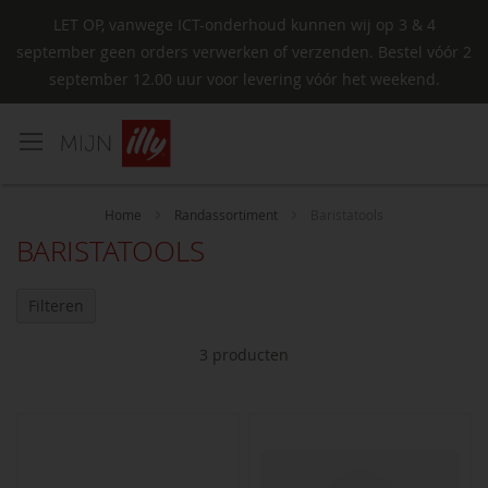
LET OP, vanwege ICT-onderhoud kunnen wij op 3 & 4
september geen orders verwerken of verzenden. Bestel vóór 2
september 12.00 uur voor levering vóór het weekend.
Ga
naar
de
inhoud
Home
Randassortiment
Baristatools
BARISTATOOLS
Filteren
3
producten