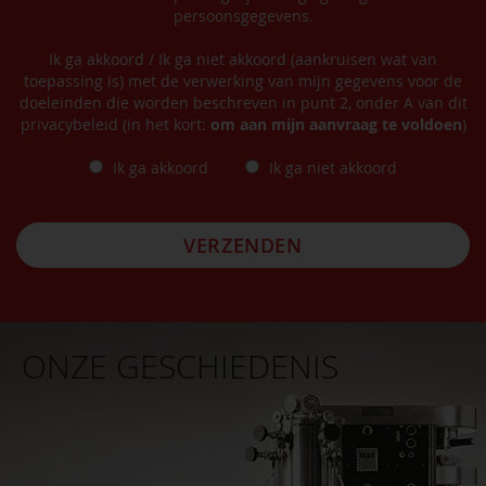
persoonsgegevens.
Ik ga akkoord / Ik ga niet akkoord (aankruisen wat van
toepassing is) met de verwerking van mijn gegevens voor de
doeleinden die worden beschreven in punt 2, onder A van dit
privacybeleid (in het kort:
om aan mijn aanvraag te voldoen
)
Ik ga akkoord
Ik ga niet akkoord
VERZENDEN
ONZE GESCHIEDENIS