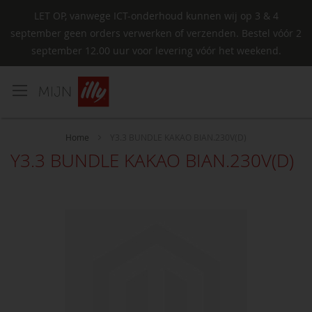
LET OP, vanwege ICT-onderhoud kunnen wij op 3 & 4
september geen orders verwerken of verzenden. Bestel vóór 2
september 12.00 uur voor levering vóór het weekend.
Ga
naar
de
inhoud
Home
Y3.3 BUNDLE KAKAO BIAN.230V(D)
Y3.3 BUNDLE KAKAO BIAN.230V(D)
Ga
naar
het
einde
van
de
afbeeldingen-
gallerij