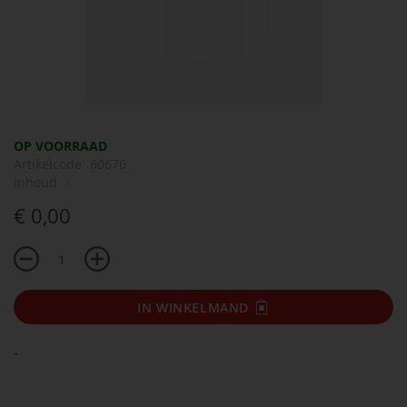
Ga
OP VOORRAAD
naar
Artikelcode
60676
het
Inhoud
-
begin
€ 0,00
van
de
afbeeldingen-
gallerij
IN WINKELMAND
-