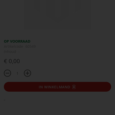
Ga
OP VOORRAAD
naar
Artikelcode
60549
het
Inhoud
-
begin
€ 0,00
van
de
afbeeldingen-
gallerij
IN WINKELMAND
-