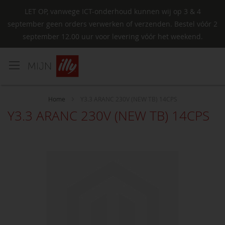
LET OP, vanwege ICT-onderhoud kunnen wij op 3 & 4
september geen orders verwerken of verzenden. Bestel vóór 2
september 12.00 uur voor levering vóór het weekend.
Ga
naar
de
inhoud
Home
Y3.3 ARANC 230V (NEW TB) 14CPS
Y3.3 ARANC 230V (NEW TB) 14CPS
Ga
naar
het
einde
van
de
afbeeldingen-
gallerij