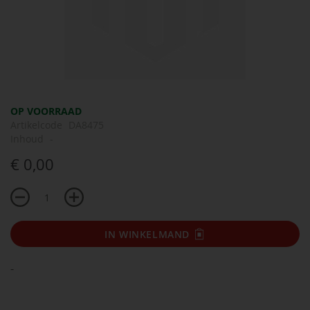
Ga
OP VOORRAAD
naar
Artikelcode
DA8475
het
Inhoud
-
begin
€ 0,00
van
de
afbeeldingen-
gallerij
IN WINKELMAND
-