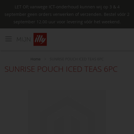
LET OP, vanwege ICT-onderhoud kunnen wij op 3 & 4
september geen orders verwerken of verzenden. Bestel vóór 2
september 12.00 uur voor levering vóór het weekend.
Ga
naar
de
inhoud
Home
SUNRISE POUCH ICED TEAS 6PC
SUNRISE POUCH ICED TEAS 6PC
Ga
naar
het
einde
van
de
afbeeldingen-
gallerij