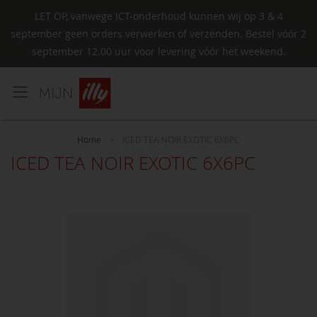
LET OP, vanwege ICT-onderhoud kunnen wij op 3 & 4
september geen orders verwerken of verzenden. Bestel vóór 2
september 12.00 uur voor levering vóór het weekend.
Ga
naar
de
inhoud
Home
ICED TEA NOIR EXOTIC 6X6PC
ICED TEA NOIR EXOTIC 6X6PC
Ga
naar
het
einde
van
de
afbeeldingen-
gallerij