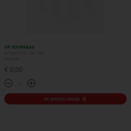
Ga
OP VOORRAAD
naar
Artikelcode
DA1386
het
Inhoud
-
begin
€ 0,00
van
de
afbeeldingen-
gallerij
IN WINKELMAND
-