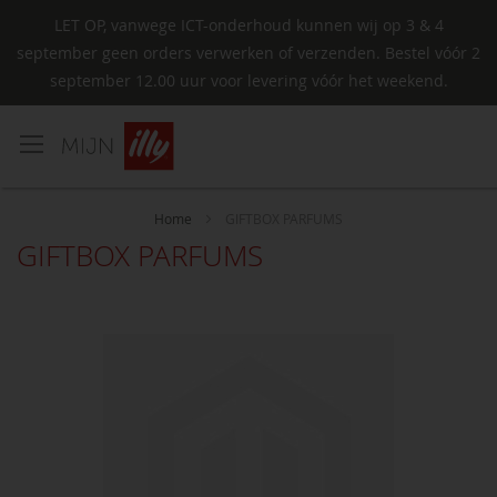
LET OP, vanwege ICT-onderhoud kunnen wij op 3 & 4
september geen orders verwerken of verzenden. Bestel vóór 2
september 12.00 uur voor levering vóór het weekend.
Ga
naar
de
inhoud
Home
GIFTBOX PARFUMS
GIFTBOX PARFUMS
Ga
naar
het
einde
van
de
afbeeldingen-
gallerij