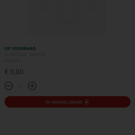
Ga
OP VOORRAAD
naar
Artikelcode
DA8795
het
Inhoud
-
begin
€ 0,00
van
de
afbeeldingen-
gallerij
IN WINKELMAND
-