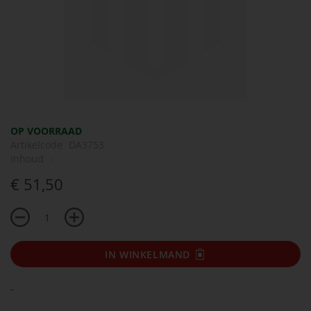
Ga
OP VOORRAAD
naar
Artikelcode
DA3753
het
Inhoud
-
begin
€ 51,50
van
de
afbeeldingen-
gallerij
IN WINKELMAND
-