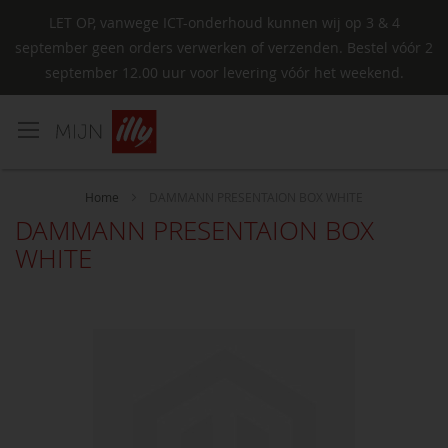
LET OP, vanwege ICT-onderhoud kunnen wij op 3 & 4
september geen orders verwerken of verzenden. Bestel vóór 2
september 12.00 uur voor levering vóór het weekend.
Ga
naar
de
inhoud
Home
DAMMANN PRESENTAION BOX WHITE
DAMMANN PRESENTAION BOX
WHITE
Ga
naar
het
einde
van
de
afbeeldingen-
gallerij