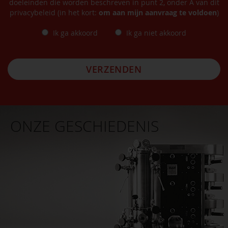
doeleinden die worden beschreven in punt 2, onder A van dit
privacybeleid (in het kort:
om aan mijn aanvraag te voldoen
)
Ik ga akkoord
Ik ga niet akkoord
VERZENDEN
ONZE GESCHIEDENIS