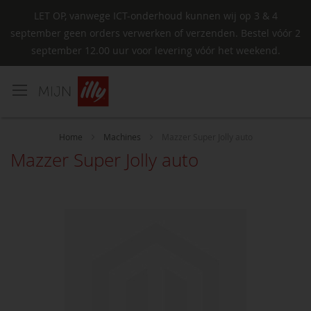
LET OP, vanwege ICT-onderhoud kunnen wij op 3 & 4
september geen orders verwerken of verzenden. Bestel vóór 2
september 12.00 uur voor levering vóór het weekend.
Ga
naar
de
inhoud
Home
Machines
Mazzer Super Jolly auto
Mazzer Super Jolly auto
Ga
naar
het
einde
van
de
afbeeldingen-
gallerij