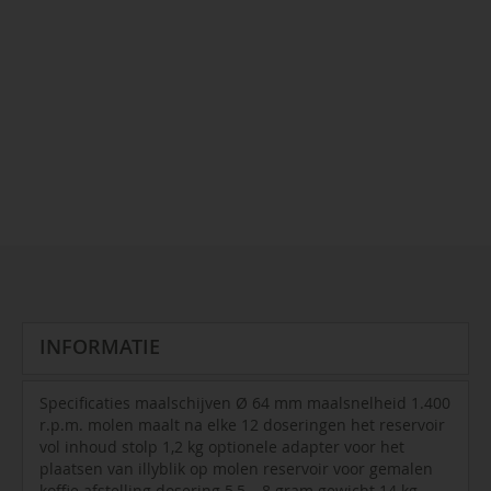
INFORMATIE
Specificaties maalschijven Ø 64 mm maalsnelheid 1.400
r.p.m. molen maalt na elke 12 doseringen het reservoir
vol inhoud stolp 1,2 kg optionele adapter voor het
plaatsen van illyblik op molen reservoir voor gemalen
koffie afstelling dosering 5,5 – 8 gram gewicht 14 kg