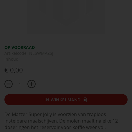
Ga
OP VOORRAAD
naar
Artikelcode
NESWMAZSJ
het
Inhoud
begin
€ 0,00
van
de
afbeeldingen-
gallerij
IN WINKELMAND
De Mazzer Super Jolly is voorzien van traploos
instelbare maalschijven. De molen maalt na elke 12
doseringen het reservoir voor koffie weer vol.