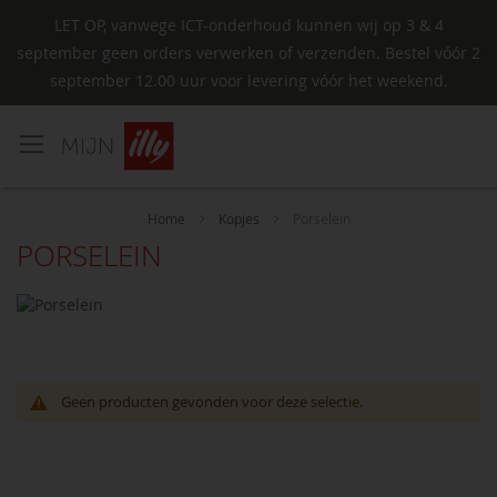
LET OP, vanwege ICT-onderhoud kunnen wij op 3 & 4
september geen orders verwerken of verzenden. Bestel vóór 2
september 12.00 uur voor levering vóór het weekend.
Ga
naar
de
inhoud
Home
Kopjes
Porselein
PORSELEIN
Geen producten gevonden voor deze selectie.