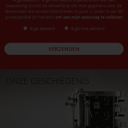
toepassing is) met de verwerking van mijn gegevens voor de
doeleinden die worden beschreven in punt 2, onder A van dit
privacybeleid (in het kort:
om aan mijn aanvraag te voldoen
)
Ik ga akkoord
Ik ga niet akkoord
VERZENDEN
ONZE GESCHIEDENIS