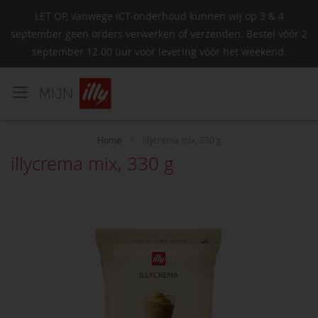
LET OP, vanwege ICT-onderhoud kunnen wij op 3 & 4
september geen orders verwerken of verzenden. Bestel vóór 2
september 12.00 uur voor levering vóór het weekend.
Ga
naar
de
inhoud
Home
illycrema mix, 330 g
illycrema mix, 330 g
Ga
naar
het
einde
van
de
afbeeldingen-
gallerij