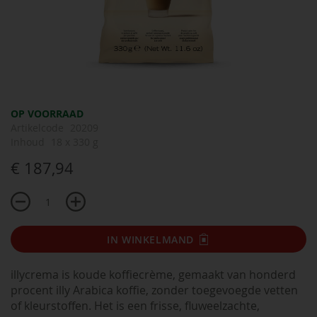
Ga
OP VOORRAAD
naar
Artikelcode
20209
het
Inhoud
18 x 330 g
begin
€ 187,94
van
de
afbeeldingen-
gallerij
IN WINKELMAND
illycrema is koude koffiecrème, gemaakt van honderd
procent illy Arabica koffie, zonder toegevoegde vetten
of kleurstoffen. Het is een frisse, fluweelzachte,