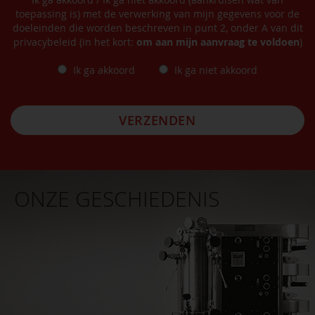
toepassing is) met de verwerking van mijn gegevens voor de
doeleinden die worden beschreven in punt 2, onder A van dit
privacybeleid (in het kort:
om aan mijn aanvraag te voldoen
)
Ik ga akkoord
Ik ga niet akkoord
VERZENDEN
ONZE GESCHIEDENIS