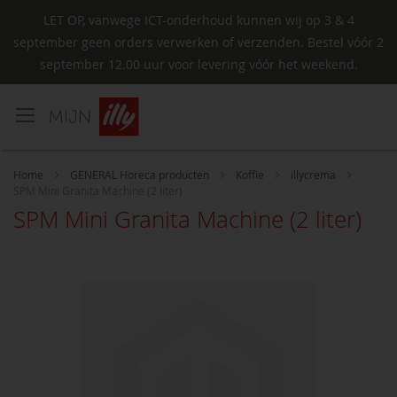
LET OP, vanwege ICT-onderhoud kunnen wij op 3 & 4
september geen orders verwerken of verzenden. Bestel vóór 2
september 12.00 uur voor levering vóór het weekend.
Ga
naar
de
inhoud
Home
GENERAL Horeca producten
Koffie
illycrema
SPM Mini Granita Machine (2 liter)
SPM Mini Granita Machine (2 liter)
Ga
naar
het
einde
van
de
afbeeldingen-
gallerij