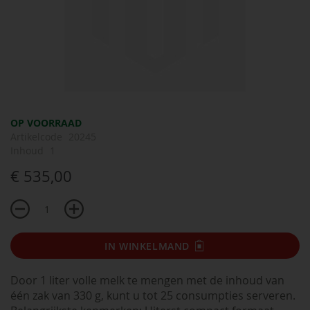
Ga
OP VOORRAAD
naar
Artikelcode
20245
het
Inhoud
1
begin
€ 535,00
van
de
afbeeldingen-
gallerij
IN WINKELMAND
Door 1 liter volle melk te mengen met de inhoud van
één zak van 330 g, kunt u tot 25 consumpties serveren.