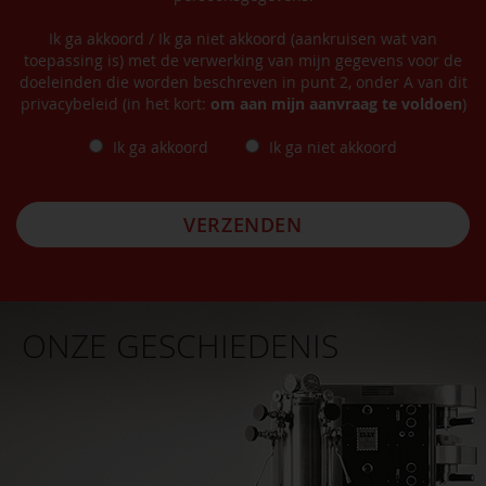
Ik ga akkoord / Ik ga niet akkoord (aankruisen wat van
toepassing is) met de verwerking van mijn gegevens voor de
doeleinden die worden beschreven in punt 2, onder A van dit
privacybeleid (in het kort:
om aan mijn aanvraag te voldoen
)
Ik ga akkoord
Ik ga niet akkoord
VERZENDEN
ONZE GESCHIEDENIS