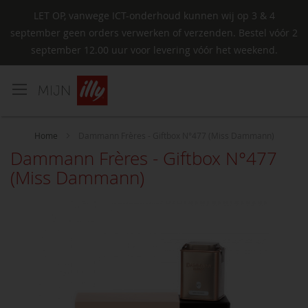
LET OP, vanwege ICT-onderhoud kunnen wij op 3 & 4
september geen orders verwerken of verzenden. Bestel vóór 2
september 12.00 uur voor levering vóór het weekend.
Ga
naar
de
inhoud
Home
Dammann Frères - Giftbox N°477 (Miss Dammann)
Dammann Frères - Giftbox N°477
(Miss Dammann)
Ga
naar
het
einde
van
de
afbeeldingen-
gallerij