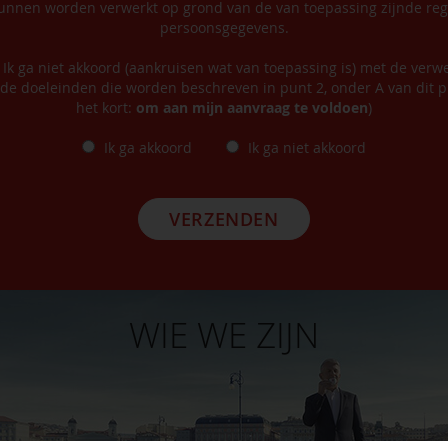
nnen worden verwerkt op grond van de van toepassing zijnde reg
persoonsgegevens.
/ Ik ga niet akkoord (aankruisen wat van toepassing is) met de verw
de doeleinden die worden beschreven in punt 2, onder A van dit pr
het kort:
om aan mijn aanvraag te voldoen
)
Ik ga akkoord
Ik ga niet akkoord
VERZENDEN
WIE WE ZIJN