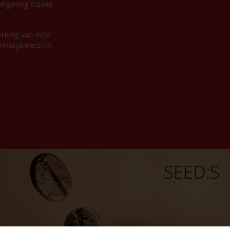
elgeving inzake
erking van mijn
ivacybeleid (in
SEED:S