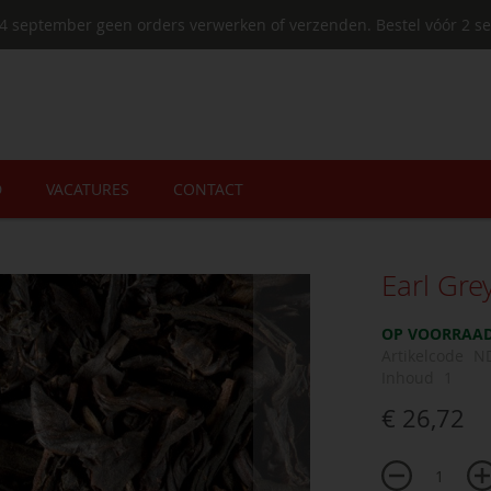
4 september geen orders verwerken of verzenden. Bestel vóór 2 se
D
VACATURES
CONTACT
Earl Gre
OP VOORRAA
Artikelcode
N
Inhoud
1
€ 26,72