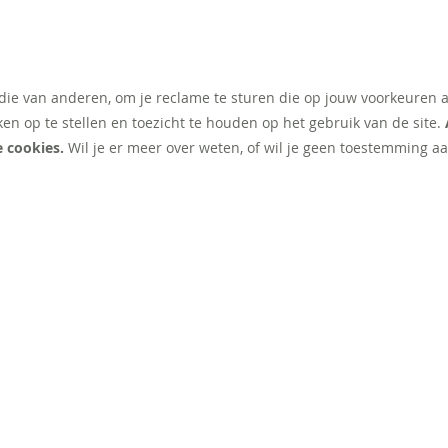
 die van anderen, om je reclame te sturen die op jouw voorkeuren 
ken op te stellen en toezicht te houden op het gebruik van de site.
e cookies.
Wil je er meer over weten, of wil je geen toestemming aa
NT
EXTRA
Werken bij illy
Klant worden