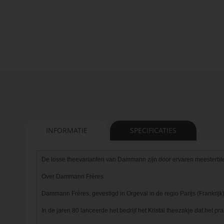
van
de
afbeeldingen-
gallerij
INFORMATIE
SPECIFICATIES
De losse theevarianten van Dammann zijn door ervaren meesterble
Over Dammann Frères

Dammann Frères, gevestigd in Orgeval in de regio Parijs (Frankrijk), 
In de jaren 80 lanceerde het bedrijf het Kristal theezakje dat het 