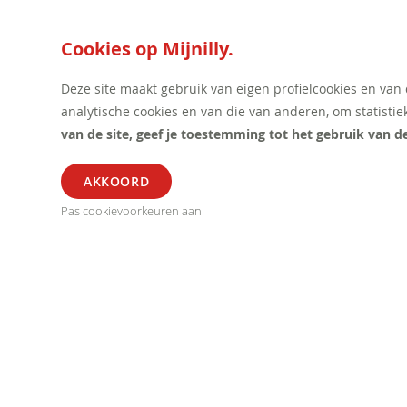
Cookies op Mijnilly.
Deze site maakt gebruik van eigen profielcookies en van
analytische cookies en van die van anderen, om statistie
van de site, geef je toestemming tot het gebruik van d
ALGEMEEN
SEGME
Pas cookievoorkeuren aan
Verkoop Voorwaarden
Horeca
Privacy Statement
Kantoor
Betalingen
Retail