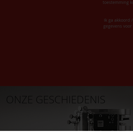
toestemming ku
Ik ga akkoord 
gegevens voor 
ONZE GESCHIEDENIS