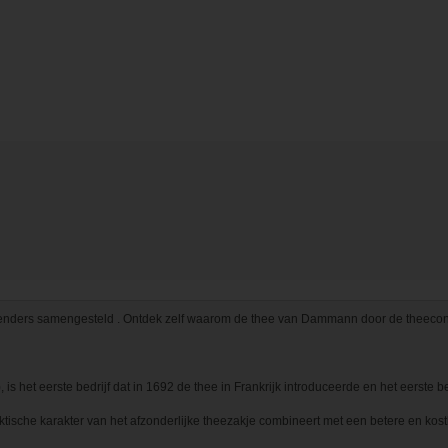
nders samengesteld . Ontdek zelf waarom de thee van Dammann door de theeconnais
is het eerste bedrijf dat in 1692 de thee in Frankrijk introduceerde en het eerste be
praktische karakter van het afzonderlijke theezakje combineert met een betere en ko