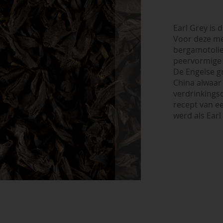
Earl Grey is
Voor deze me
bergamotolie 
peervormige 
De Engelse g
China alwaar
verdrinkings
recept van e
werd als Earl