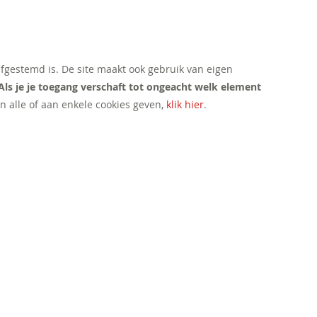
afgestemd is. De site maakt ook gebruik van eigen
Als je je toegang verschaft tot ongeacht welk element
n alle of aan enkele cookies geven,
klik hier
.
CONTACT
Mail ons
Bel ons
Volg ons: