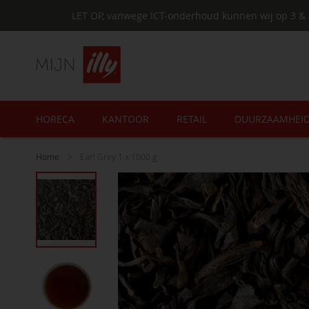
LET OP, vanwege ICT-onderhoud kunnen wij op 3 & 
HORECA
KANTOOR
RETAIL
DUURZAAMHEI
Home
Earl Grey 1 x 1000 g
Ga
naar
het
einde
van
de
afbeeldingen-
gallerij