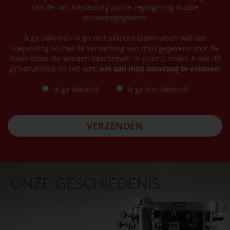
van de van toepassing zijnde regelgeving inzake
persoonsgegevens.
Ik ga akkoord / Ik ga niet akkoord (aankruisen wat van
toepassing is) met de verwerking van mijn gegevens voor de
doeleinden die worden beschreven in punt 2, onder A van dit
privacybeleid (in het kort:
om aan mijn aanvraag te voldoen
)
Ik ga akkoord
Ik ga niet akkoord
VERZENDEN
ONZE GESCHIEDENIS