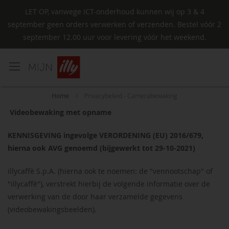
LET OP, vanwege ICT-onderhoud kunnen wij op 3 & 4
september geen orders verwerken of verzenden. Bestel vóór 2
september 12.00 uur voor levering vóór het weekend.
Ga
naar
de
inhoud
Home
Privacybeleid - Camerabewaking
Videobewaking met opname
KENNISGEVING ingevolge VERORDENING (EU) 2016/679,
hierna ook AVG genoemd (bijgewerkt tot 29-10-2021)
illycaffè S.p.A. (hierna ook te noemen: de "vennootschap" of
"illycaffè"), verstrekt hierbij de volgende informatie over de
verwerking van de door haar verzamelde gegevens
(videobewakingsbeelden).