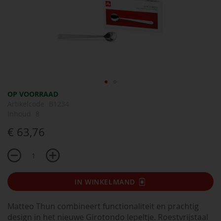
Ga
OP VOORRAAD
naar
Artikelcode
B1234
het
Inhoud
8
begin
€ 63,76
van
de
afbeeldingen-
gallerij
IN WINKELMAND
Matteo Thun combineert functionaliteit en prachtig
design in het nieuwe Girotondo lepeltje. Roestvrijstaal