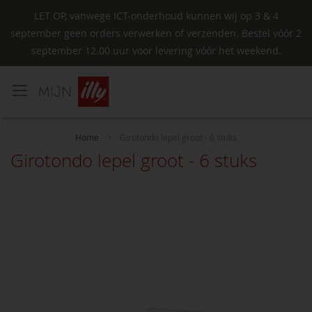
LET OP, vanwege ICT-onderhoud kunnen wij op 3 & 4
september geen orders verwerken of verzenden. Bestel vóór 2
september 12.00 uur voor levering vóór het weekend.
Ga
naar
de
inhoud
Home
Girotondo lepel groot - 6 stuks
Girotondo lepel groot - 6 stuks
Ga
naar
het
einde
van
de
afbeeldingen-
gallerij