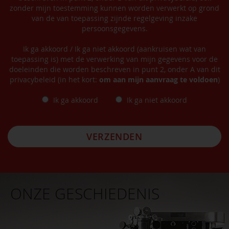
zonder mijn toestemming kunnen worden verwerkt op grond
van de van toepassing zijnde regelgeving inzake
persoonsgegevens.
Ik ga akkoord / Ik ga niet akkoord (aankruisen wat van
toepassing is) met de verwerking van mijn gegevens voor de
doeleinden die worden beschreven in punt 2, onder A van dit
privacybeleid (in het kort:
om aan mijn aanvraag te voldoen
)
Ik ga akkoord
Ik ga niet akkoord
VERZENDEN
ONZE GESCHIEDENIS