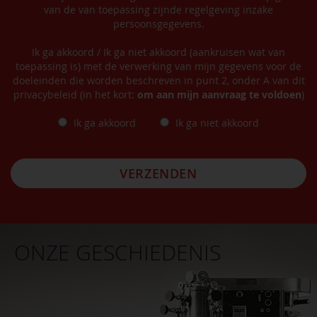
van de van toepassing zijnde regelgeving inzake
persoonsgegevens.
Ik ga akkoord / Ik ga niet akkoord (aankruisen wat van
toepassing is) met de verwerking van mijn gegevens voor de
doeleinden die worden beschreven in punt 2, onder A van dit
privacybeleid (in het kort:
om aan mijn aanvraag te voldoen
)
Ik ga akkoord
Ik ga niet akkoord
VERZENDEN
ONZE GESCHIEDENIS