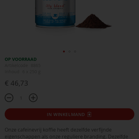
Ga
OP VOORRAAD
naar
Artikelcode
8865
het
Inhoud
6 x 250 g
begin
€ 46,73
van
de
afbeeldingen-
gallerij
IN WINKELMAND
Onze cafeïnevrij koffie heeft dezelfde verfijnde
eigenschappen als onze reguliere branding. Dezelfde