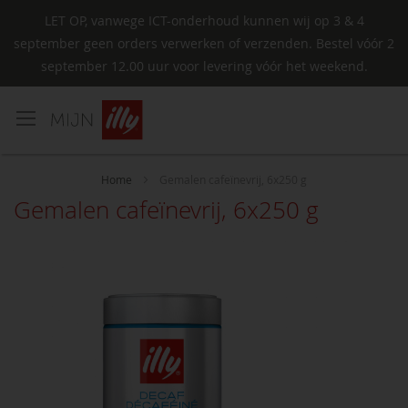
LET OP, vanwege ICT-onderhoud kunnen wij op 3 & 4
september geen orders verwerken of verzenden. Bestel vóór 2
september 12.00 uur voor levering vóór het weekend.
Ga
naar
de
inhoud
Home
Gemalen cafeïnevrij, 6x250 g
Gemalen cafeïnevrij, 6x250 g
Ga
naar
het
einde
van
de
afbeeldingen-
gallerij