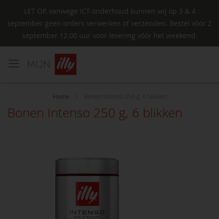
LET OP, vanwege ICT-onderhoud kunnen wij op 3 & 4
september geen orders verwerken of verzenden. Bestel vóór 2
september 12.00 uur voor levering vóór het weekend.
Ga
naar
de
inhoud
Home
Bonen Intenso 250 g, 6 blikken
Bonen Intenso 250 g, 6 blikken
Ga
naar
het
einde
van
de
afbeeldingen-
gallerij