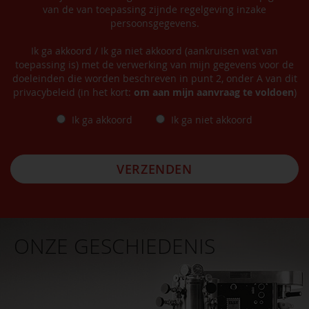
van de van toepassing zijnde regelgeving inzake
persoonsgegevens.
Ik ga akkoord / Ik ga niet akkoord (aankruisen wat van
toepassing is) met de verwerking van mijn gegevens voor de
doeleinden die worden beschreven in punt 2, onder A van dit
privacybeleid (in het kort:
om aan mijn aanvraag te voldoen
)
Ik ga akkoord
Ik ga niet akkoord
VERZENDEN
ONZE GESCHIEDENIS