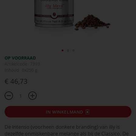
Ga
OP VOORRAAD
naar
Artikelcode
7393
het
Inhoud
6x250 g
begin
€ 46,73
van
de
afbeeldingen-
gallerij
IN WINKELMAND
De Intenso (voorheen donkere branding) van illy is
dezelfde onmiskenbare melange als bij de Classico. De