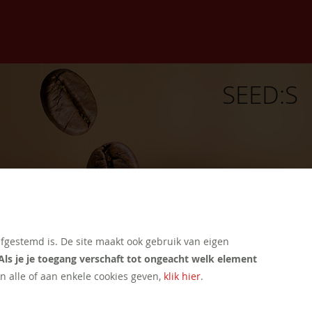
SEED:S
afgestemd is. De site maakt ook gebruik van eigen
Als je je toegang verschaft tot ongeacht welk element
n alle of aan enkele cookies geven,
klik hier
.