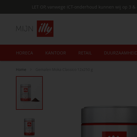
LET OP, vanwege ICT-onderhoud kunnen wij op 3 & 
HORECA
KANTOOR
RETAIL
DUURZAAMHEI
Home
Gemalen Moka Classico 12x250 g
Ga
naar
het
einde
van
de
afbeeldingen-
gallerij