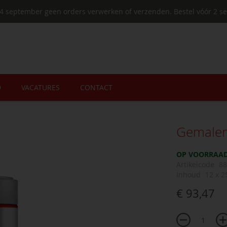
4 september geen orders verwerken of verzenden. Bestel vóór 2 se
D
VACATURES
CONTACT
Gemalen
OP VOORRAA
Artikelcode
88
Inhoud
12 x 2
€ 93,47