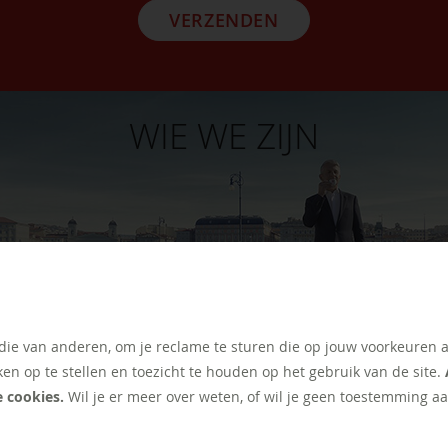
VERZENDEN
WIE WE ZIJN
 die van anderen, om je reclame te sturen die op jouw voorkeuren 
ken op te stellen en toezicht te houden op het gebruik van de site.
e cookies.
Wil je er meer over weten, of wil je geen toestemming aa