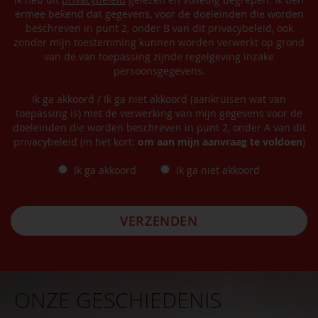
ermee bekend dat gegevens, voor de doeleinden die worden
beschreven in punt 2, onder B van dit privacybeleid, ook
zonder mijn toestemming kunnen worden verwerkt op grond
van de van toepassing zijnde regelgeving inzake
persoonsgegevens.
Ik ga akkoord / Ik ga niet akkoord (aankruisen wat van
toepassing is) met de verwerking van mijn gegevens voor de
doeleinden die worden beschreven in punt 2, onder A van dit
privacybeleid (in het kort:
om aan mijn aanvraag te voldoen
)
Ik ga akkoord
Ik ga niet akkoord
VERZENDEN
ONZE GESCHIEDENIS