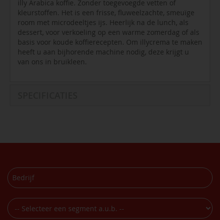
illy Arabica koffie. Zonder toegevoegde vetten of
kleurstoffen. Het is een frisse, fluweelzachte, smeuïge
room met microdeeltjes ijs. Heerlijk na de lunch, als
dessert, voor verkoeling op een warme zomerdag of als
basis voor koude koffierecepten. Om illycrema te maken
heeft u aan bijhorende machine nodig, deze krijgt u
van ons in bruikleen.
SPECIFICATIES