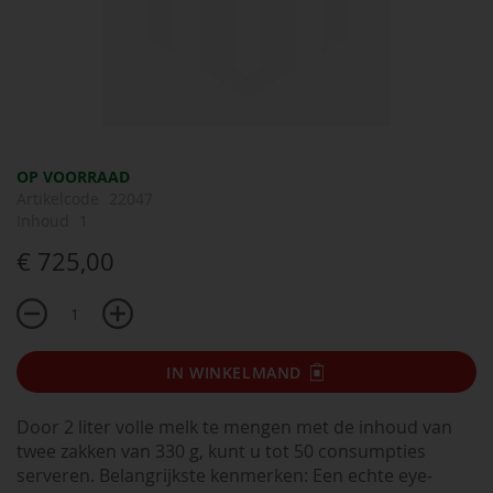
Ga
OP VOORRAAD
naar
Artikelcode
22047
het
Inhoud
1
begin
€ 725,00
van
de
afbeeldingen-
gallerij
IN WINKELMAND
Door 2 liter volle melk te mengen met de inhoud van
twee zakken van 330 g, kunt u tot 50 consumpties
serveren. Belangrijkste kenmerken: Een echte eye-