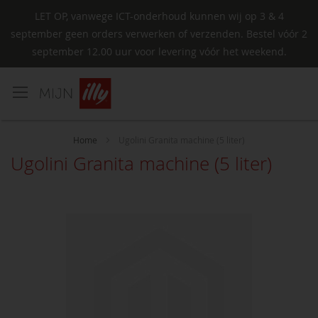
LET OP, vanwege ICT-onderhoud kunnen wij op 3 & 4
september geen orders verwerken of verzenden. Bestel vóór 2
september 12.00 uur voor levering vóór het weekend.
Ga
naar
de
inhoud
Home
Ugolini Granita machine (5 liter)
Ugolini Granita machine (5 liter)
Ga
naar
het
einde
van
de
afbeeldingen-
gallerij