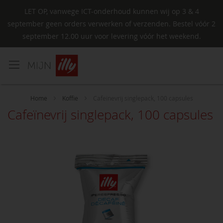
LET OP, vanwege ICT-onderhoud kunnen wij op 3 & 4
september geen orders verwerken of verzenden. Bestel vóór 2
september 12.00 uur voor levering vóór het weekend.
Ga
naar
de
inhoud
Home
Koffie
Cafeïnevrij singlepack, 100 capsules
Cafeïnevrij singlepack, 100 capsules
Ga
naar
het
einde
van
de
afbeeldingen-
gallerij