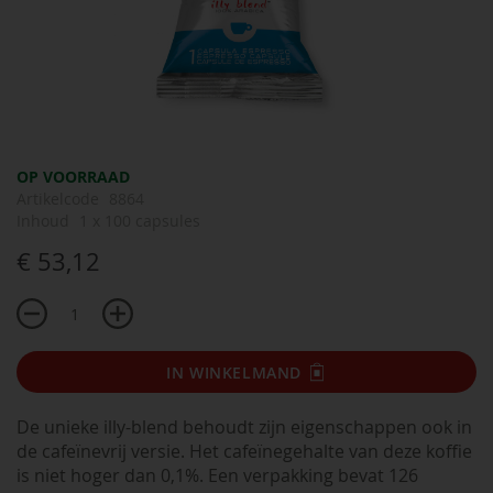
Ga
OP VOORRAAD
naar
Artikelcode
8864
het
Inhoud
1 x 100 capsules
begin
€ 53,12
van
de
afbeeldingen-
gallerij
IN WINKELMAND
De unieke illy-blend behoudt zijn eigenschappen ook in
de cafeïnevrij versie. Het cafeïnegehalte van deze koffie
is niet hoger dan 0,1%. Een verpakking bevat 126