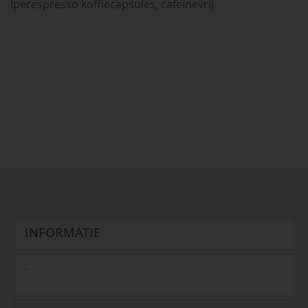
Iperespresso koffiecapsules, cafeïnevrij
INFORMATIE
-