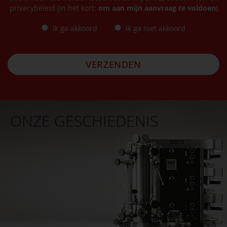
privacybeleid (in het kort:
om aan mijn aanvraag te voldoen
)
Ik ga akkoord
Ik ga niet akkoord
VERZENDEN
ONZE GESCHIEDENIS